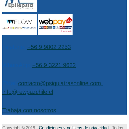
Teléfono:
+56 9 9802 2253
WhatsApp:
+56 9 3221 9622
EMail:
contacto@psiquiatrasonline.com
,
info@rewpazchile.cl
Trabaja con nosotros
Copyright © 2019 -
Condiciones y políticas de privacidad
Todos