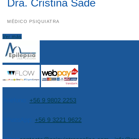
Dra. Cristina Sade
MÉDICO PSIQUIATRA
Ver más
Teléfono:
+56 9 9802 2253
WhatsApp:
+56 9 3221 9622