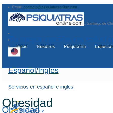
Email:
contacto@psiquiatrasonline.com
Augusto Leguía Sur 79, of. 407, Las Condes, Santiago de Chi
Tu mejor opción en salud 
Inicio
Nosotros
Psiquiatría
Especial
Español/Inglés
Servicios en español e inglés
Obesidad
Obesidad