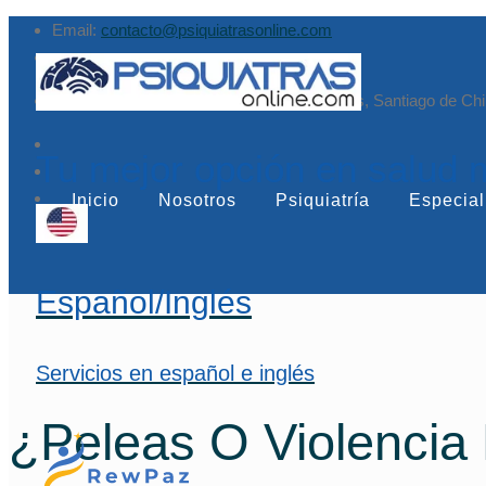
Email:
contacto@psiquiatrasonline.com
Augusto Leguía Sur 79, of. 407, Las Condes, Santiago de Chi
Tu mejor opción en salud 
Inicio
Nosotros
Psiquiatría
Especial
Español/Inglés
Servicios en español e inglés
¿Peleas O Violencia 