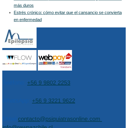
más duros
Estrés crónico: cómo evitar que el cansancio se convierta
en enfermedad
Teléfono:
+56 9 9802 2253
WhatsApp:
+56 9 3221 9622
EMail:
contacto@psiquiatrasonline.com
,
info@rewpazchile.cl