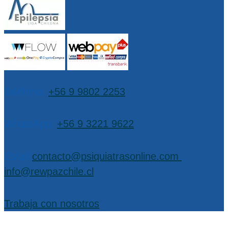
Teléfono:
+56 9 9802 2253
WhatsApp:
+56 9 3221 9622
EMail:
contacto@psiquiatrasonline.com
,
info@rewpazchile.cl
Trabaja con nosotros