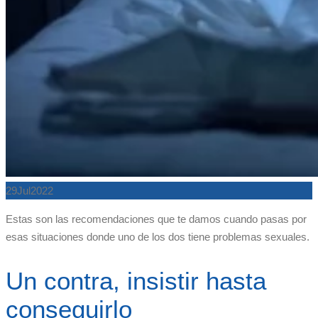
29
Jul
2022
Estas son las recomendaciones que te damos cuando pasas por
esas situaciones donde uno de los dos tiene problemas sexuales.
Un contra, insistir hasta
conseguirlo