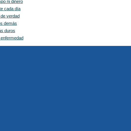
po ni dinero
te cada día
e de verdad
los demás
ás duros
n enfermedad