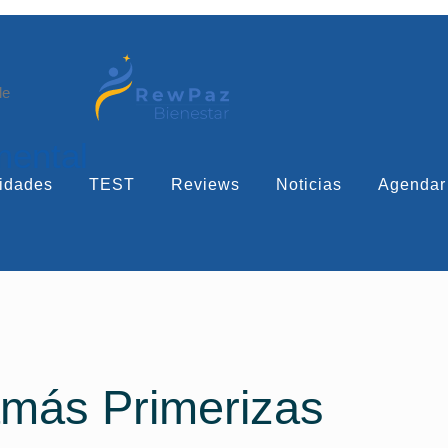
le
mental
idades
TEST
Reviews
Noticias
Agendar
más Primerizas