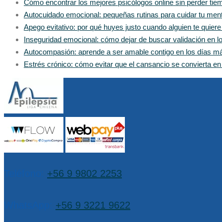
Cómo encontrar los mejores psicólogos online sin perder tiem
Autocuidado emocional: pequeñas rutinas para cuidar tu men
Apego evitativo: por qué huyes justo cuando alguien te quier
Inseguridad emocional: cómo dejar de buscar validación en 
Autocompasión: aprende a ser amable contigo en los días m
Estrés crónico: cómo evitar que el cansancio se convierta e
Teléfono:
+56 9 9802 2253
WhatsApp:
+56 9 3221 9622