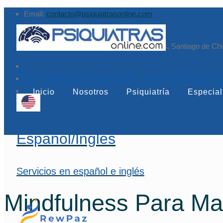
Email:
contacto@psiquiatrasonline.com
Augusto Leguía Sur 79, of. 407, Las Condes, Santiago de Chi
Tu mejor opción en salud 
Inicio
Nosotros
Psiquiatría
Especial
Español/Inglés
Servicios en español e inglés
Mindfulness Para Ma