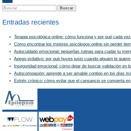
Next
Buscar:
Entradas recientes
Terapia psicológica online: cómo funciona y por qué cada ve
Cómo encontrar los mejores psicólogos online sin perder tiem
Autocuidado emocional: pequeñas rutinas para cuidar tu men
Apego evitativo: por qué huyes justo cuando alguien te quier
Inseguridad emocional: cómo dejar de buscar validación en 
Autocompasión: aprende a ser amable contigo en los días m
Estrés crónico: cómo evitar que el cansancio se convierta e