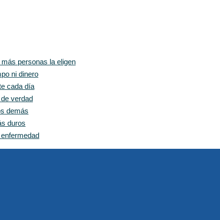
z más personas la eligen
po ni dinero
te cada día
e de verdad
los demás
ás duros
n enfermedad