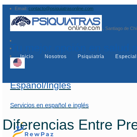
Email:
contacto@psiquiatrasonline.com
Augusto Leguía Sur 79, of. 407, Las Condes, Santiago de Chi
Tu mejor opción en salud 
Inicio
Nosotros
Psiquiatría
Especial
Español/Inglés
Servicios en español e inglés
Diferencias Entre P