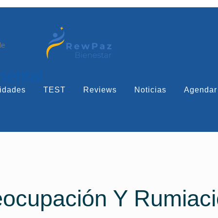
le
mental
idades
TEST
Reviews
Noticias
Agendar
reocupación Y Rumiac