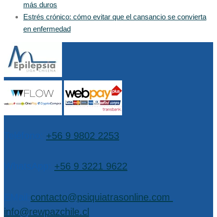
más duros
Estrés crónico: cómo evitar que el cansancio se convierta
en enfermedad
Teléfono:
+56 9 9802 2253
WhatsApp:
+56 9 3221 9622
EMail:
contacto@psiquiatrasonline.com
,
info@rewpazchile.cl