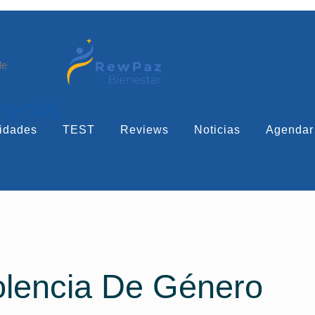
le
mental
idades
TEST
Reviews
Noticias
Agendar
olencia De Género