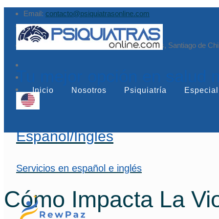
Email:
contacto@psiquiatrasonline.com
Augusto Leguía Sur 79, of. 407, Las Condes, Santiago de Chi
Tu mejor opción en salud 
Inicio
Nosotros
Psiquiatría
Especial
Español/Inglés
Servicios en español e inglés
Cómo Impacta La Vi