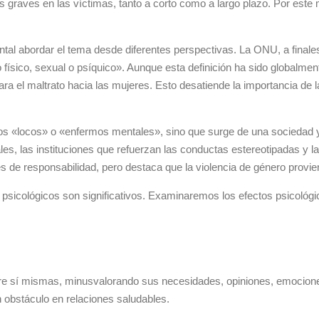
s graves en las víctimas, tanto a corto como a largo plazo. Por este 
tal abordar el tema desde diferentes perspectivas. La ONU, a finales
o físico, sexual o psíquico». Aunque esta definición ha sido globalm
ara el maltrato hacia las mujeres. Esto desatiende la importancia de 
iduos «locos» o «enfermos mentales», sino que surge de una sociedad
ales, las instituciones que refuerzan las conductas estereotipadas 
res de responsabilidad, pero destaca que la violencia de género provi
s psicológicos son significativos. Examinaremos los efectos psicológ
bre sí mismas, minusvalorando sus necesidades, opiniones, emocio
n obstáculo en relaciones saludables.