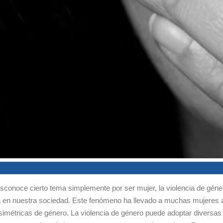
conoce cierto tema simplemente por ser mujer, la violencia de géner
a en nuestra sociedad. Este fenómeno ha llevado a muchas mujeres a 
étricas de género. La violencia de género puede adoptar diversas fo