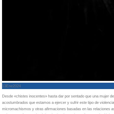
13
Ene
2024
Desde «chistes inocentes» hasta dar por sentado que una mujer des
acostumbrados que estamos a ejercer y sufrir este tipo de violenci
micromachismos y otras afirmaciones basadas en las relaciones asim