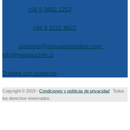
Teléfono:
+56 9 9802 2253
WhatsApp:
+56 9 3221 9622
EMail:
contacto@psiquiatrasonline.com
,
info@rewpazchile.cl
Trabaja con nosotros
Copyright © 2019 -
Condiciones y políticas de privacidad
Todos
los derechos reservados.