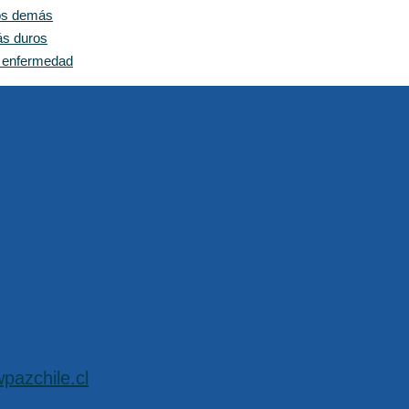
los demás
ás duros
n enfermedad
pazchile.cl