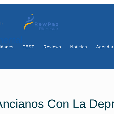
le
mental
idades
TEST
Reviews
Noticias
Agendar
Ancianos Con La Depr