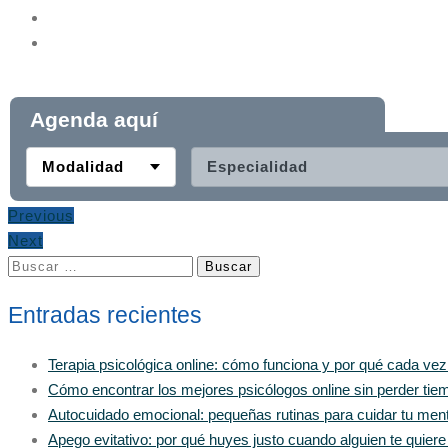
Agenda aquí
Modalidad
Especialidad
Previous
Next
Buscar:
Entradas recientes
Terapia psicológica online: cómo funciona y por qué cada ve
Cómo encontrar los mejores psicólogos online sin perder tiem
Autocuidado emocional: pequeñas rutinas para cuidar tu men
Apego evitativo: por qué huyes justo cuando alguien te quier