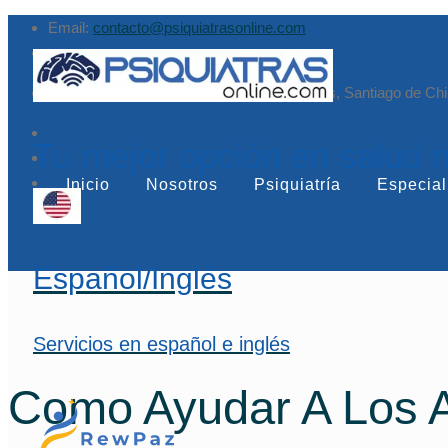
Email:
contacto@psiquiatrasonline.com
Augusto Leguía Sur 79, of. 407, Las Condes, Santiago de Chi
Tu mejor opción en salud 
Inicio
Nosotros
Psiquiatría
Especial
Español/Inglés
Servicios en español e inglés
Como Ayudar A Los 