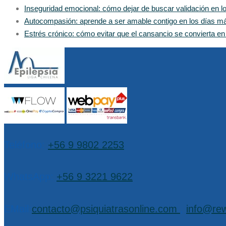
Inseguridad emocional: cómo dejar de buscar validación en 
Autocompasión: aprende a ser amable contigo en los días m
Estrés crónico: cómo evitar que el cansancio se convierta e
Teléfono:
+56 9 9802 2253
WhatsApp:
+56 9 3221 9622
EMail:
contacto@psiquiatrasonline.com
,
info@rew